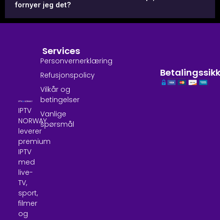
fornyer jeg det?
Services
Personvernerklæring
Betalingssik
Refusjonspolicy
Vilkår og
betingelser
IPTV
Vanlige
NORWAY
spørsmål
leverer
premium
IPTV
med
live-
TV,
sport,
filmer
og