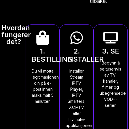
tilbake.
Hvordan
fungerer
det?
1.
2.
3. SE
BESTILLING
INSTALLER
Begynn å
se tusenvis
Du vil motta
Installer
av TV-
legitimasjonen
Stream
kanaler,
din på e-
IPTV
filmer og
post innen
Player,
ubegrensede
maksimalt 5
IPTV
VOD+-
minutter.
Smarters,
serier.
XCIPTV
eller
Tivimate-
applikasjonen