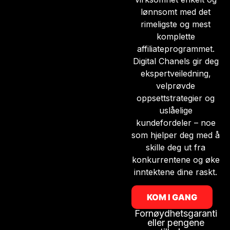
lønnsomt med det
rimeligste og mest
komplette
affiliateprogrammet.
Digital Chanels gir deg
ekspertveiledning,
velprøvde
oppsettstrategier og
uslåelige
kundefordeler – noe
som hjelper deg med å
skille deg ut fra
konkurrentene og øke
inntektene dine raskt.
KOM I GANG
Fornøydhetsgaranti
eller pengene