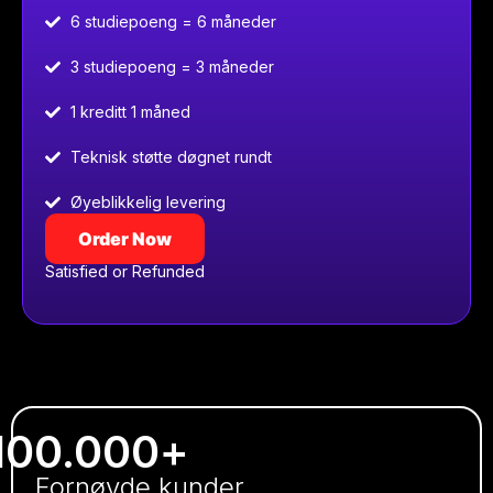
6 studiepoeng = 6 måneder
3 studiepoeng = 3 måneder
1 kreditt 1 måned
Teknisk støtte døgnet rundt
Øyeblikkelig levering
Order Now
Satisfied or Refunded
100.000
+
Fornøyde kunder