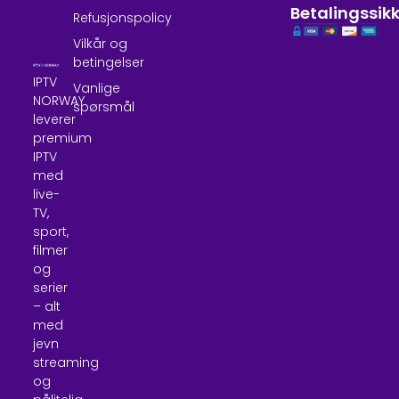
Betalingssik
Refusjonspolicy
Vilkår og
betingelser
IPTV
Vanlige
NORWAY
spørsmål
leverer
premium
IPTV
med
live-
TV,
sport,
filmer
og
serier
– alt
med
jevn
streaming
og