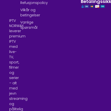
Betalingssik
Refusjonspolicy
Vilkår og
betingelser
IPTV
Vanlige
NORWAY
spørsmål
leverer
premium
IPTV
med
live-
TV,
sport,
filmer
og
serier
– alt
med
jevn
streaming
og
pålitelig